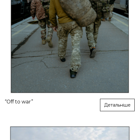
“Off to war”
Детальніше