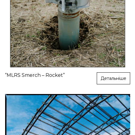
“MLRS Smerch – Rocket”
Детальніше