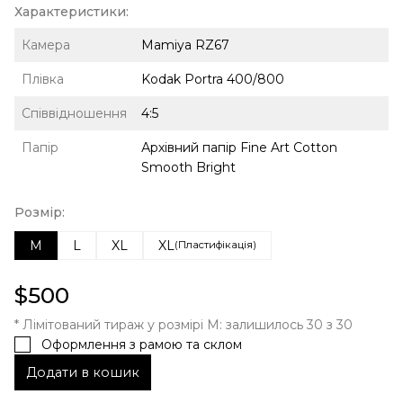
Характеристики:
Камера
Mamiya RZ67
Плівка
Kodak Portra 400/800
Співвідношення
4:5
Папір
Архівний папір Fine Art Cotton
Smooth Bright
Розмір:
M
L
XL
XL
(Пластифікація)
$
500
* Лімітований тираж у розмірі M: залишилось 30 з 30
Оформлення з рамою та склом
Додати в кошик